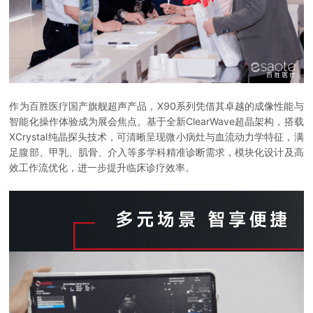
作为百胜医疗国产旗舰超声产品，X90系列凭借其卓越的成像性能与
智能化操作体验成为展会焦点。基于全新ClearWave超晶架构，搭载
XCrystal纯晶探头技术，可清晰呈现微小病灶与血流动力学特征，满
足腹部、甲乳、肌骨、介入等多学科精准诊断需求，模块化设计及高
效工作流优化，进一步提升临床诊疗效率。