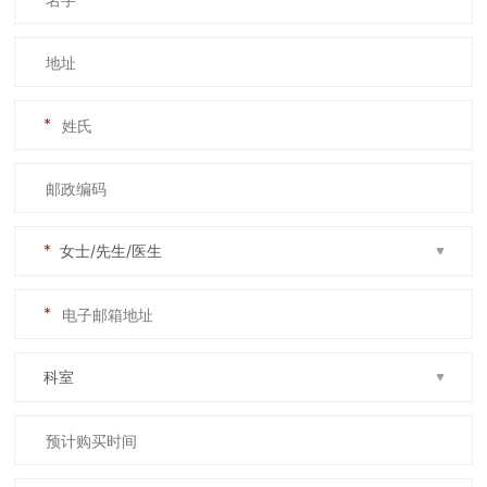
*
*
*