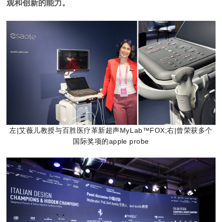
观和创新的能力。
左|艾薇儿教授与百胜医疗革新超声MyLab™FOX;
右|曾荣获多个
国际奖项的apple probe